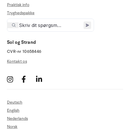
Praktisk info
Tryghedspakke
Sol og Strand
CVR-nr 10658446
Kontakt os
Deutsch
English
Nederlands
Norsk