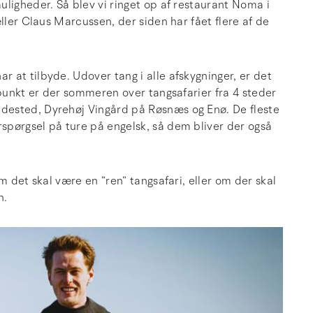
ligheder. Så blev vi ringet op af restaurant Noma i
ller Claus Marcussen, der siden har fået flere af de
 at tilbyde. Udover tang i alle afskygninger, er det
spunkt er der sommeren over tangsafarier fra 4 steder
dested, Dyrehøj Vingård på Røsnæs og Enø. De fleste
spørgsel på ture på engelsk, så dem bliver der også
m det skal være en ”ren” tangsafari, eller om der skal
n.