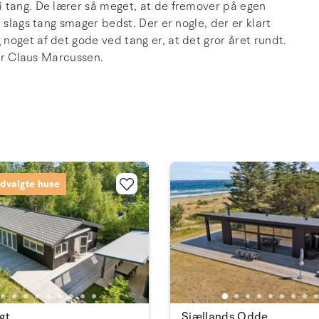
i tang. De lærer så meget, at de fremover på egen
 slags tang smager bedst. Der er nogle, der er klart
oget af det gode ved tang er, at det gror året rundt.
ler Claus Marcussen.
dvalgte huse
gt
Sjællands Odde