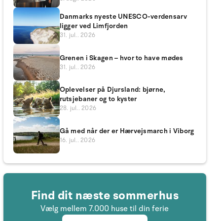
Danmarks nyeste UNESCO-verdensarv
ligger ved Limfjorden
31. jul.. 2026
Grenen i Skagen – hvor to have mødes
31. jul.. 2026
Oplevelser på Djursland: bjørne,
rutsjebaner og to kyster
28. jul.. 2026
Gå med når der er Hærvejsmarch i Viborg
16. jul.. 2026
Find dit næste sommerhus
Vælg mellem 7.000 huse til din ferie