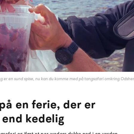
g er en sund spise, nu kan du komme med på tangsafari omkring Odshe
på en ferie, der er
 end kedelig