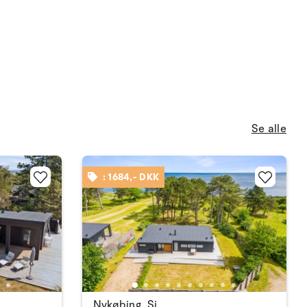
Se alle
: 1684,- DKK
Nykøbing, Sj.