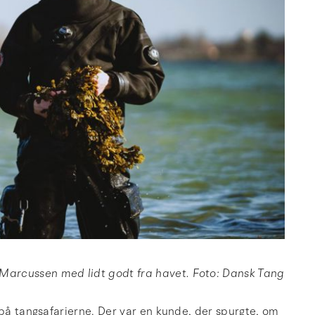
Marcussen med lidt godt fra havet. Foto: Dansk Tang
 på tangsafarierne. Der var en kunde, der spurgte, om