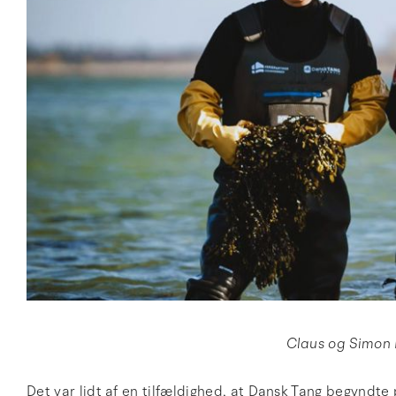
Claus og Simon 
Det var lidt af en tilfældighed, at Dansk Tang begyndte