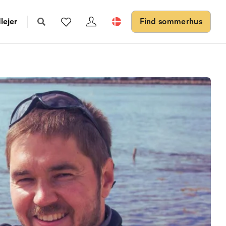
lejer
Find sommerhus