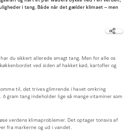
afari og iført et par waders dykke ned i en verden,
uligheder i tang. Både når det gælder klimaet – men
har du sikkert allerede smagt tang. Men for alle os
 køkkenbordet ved siden af hakket kød, kartofler og
omme til, det trives glimrende i havet omkring
. 6 gram tang indeholder lige så mange vitaminer som
 løse verdens klimaproblemer. Det optager tonsvis af
ver fra markerne og ud i vandet.