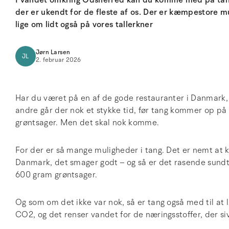
I vandet omkring Odsherred kan du komme med på tangs
der er ukendt for de fleste af os. Der er kæmpestore m
lige om lidt også på vores tallerkner
Jørn Larsen
JL
2. februar 2026
Har du været på en af de gode restauranter i Danmark, 
andre går der nok et stykke tid, før tang kommer op på
grøntsager. Men det skal nok komme.
For der er så mange muligheder i tang. Det er nemt at k
Danmark, det smager godt – og så er det rasende sundt
600 gram grøntsager.
Og som om det ikke var nok, så er tang også med til at
CO2, og det renser vandet for de næringsstoffer, der si