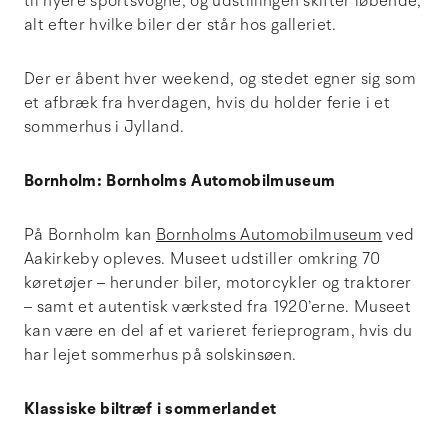
til nyere sportsvogne, og udstillingen skifter løbende,
alt efter hvilke biler der står hos galleriet.
Der er åbent hver weekend, og stedet egner sig som
et afbræk fra hverdagen, hvis du holder ferie i et
sommerhus i Jylland.
Bornholm: Bornholms Automobilmuseum
På Bornholm kan
Bornholms Automobilmuseum
ved
Aakirkeby opleves. Museet udstiller omkring 70
køretøjer – herunder biler, motorcykler og traktorer
– samt et autentisk værksted fra 1920’erne. Museet
kan være en del af et varieret ferieprogram, hvis du
har lejet sommerhus på solskinsøen.
Klassiske biltræf i sommerlandet