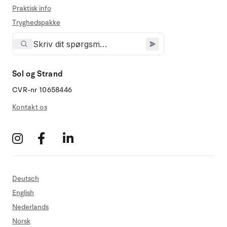
Praktisk info
Tryghedspakke
Sol og Strand
CVR-nr 10658446
Kontakt os
Deutsch
English
Nederlands
Norsk