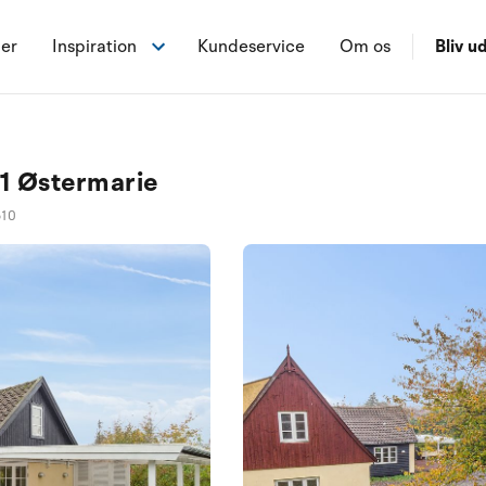
ner
Inspiration
Kundeservice
Om os
Bliv ud
51 Østermarie
510