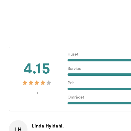
Huset
4.15
Service
Pris
5
Området
Linda Hyldahl,
LH