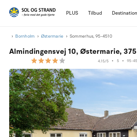
PLUS
Tilbud
Destinatio
Bornholm
Østermarie
Sommerhus, 95-4510
Almindingensvej 10, Østermarie, 37
•
5
•
95-4
4.15/5