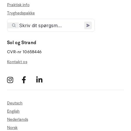
Praktisk info
Tryghedspakke
Sol og Strand
CVR-nr 10658446
Kontakt os
Deutsch
English
Nederlands
Norsk