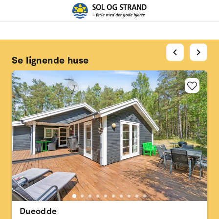
chevron_left
chevron_right
Se lignende huse
Dueodde