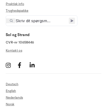
Praktisk info
Tryghedspakke
Sol og Strand
CVR-nr 10658446
Kontakt os
Deutsch
English
Nederlands
Norsk