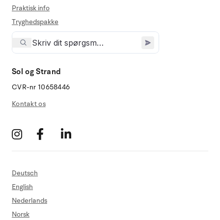
Praktisk info
Tryghedspakke
Sol og Strand
CVR-nr 10658446
Kontakt os
Deutsch
English
Nederlands
Norsk