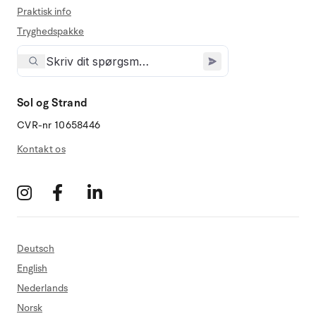
Praktisk info
Tryghedspakke
Sol og Strand
CVR-nr 10658446
Kontakt os
Deutsch
English
Nederlands
Norsk