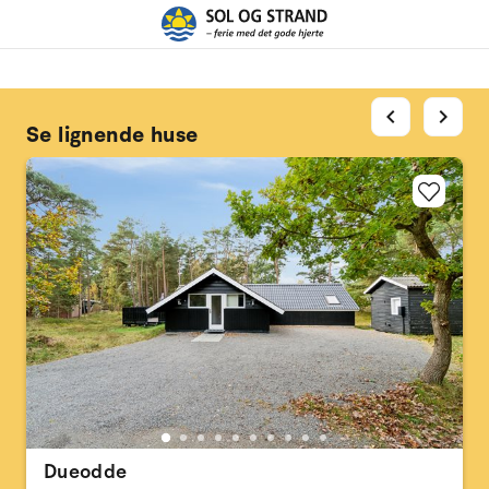
chevron_left
chevron_right
Se lignende huse
Dueodde