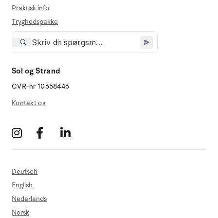
Praktisk info
Tryghedspakke
Sol og Strand
CVR-nr 10658446
Kontakt os
Deutsch
English
Nederlands
Norsk