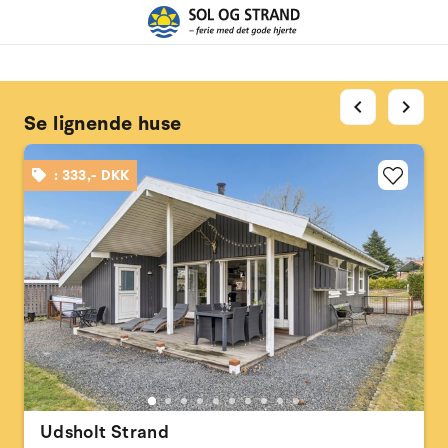
chevron_left
chevron_right
Se lignende huse
: 333,- DKK
Udsholt Strand