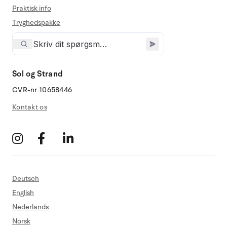
Praktisk info
Tryghedspakke
Sol og Strand
CVR-nr 10658446
Kontakt os
Deutsch
English
Nederlands
Norsk