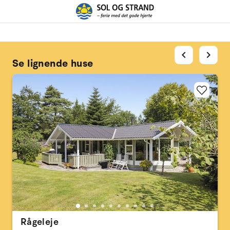
chevron_left
chevron_right
Se lignende huse
Rågeleje