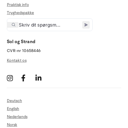
Praktisk info
Tryghedspakke
Sol og Strand
CVR-nr 10658446
Kontakt os
Deutsch
English
Nederlands
Norsk