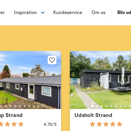
ner
Inspiration
Kundeservice
Om os
Bliv ud
up Strand
Udsholt Strand
4.75/5