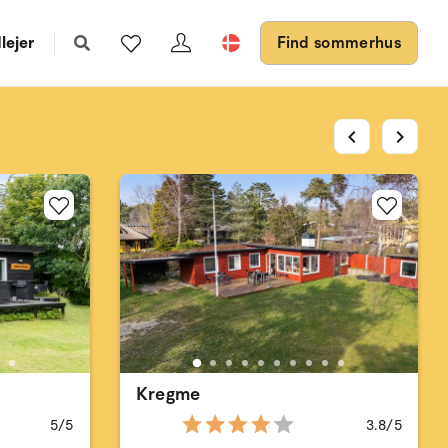
lejer
Find sommerhus
chevron_left
chevron_right
Kregme
5/5
3.8/5