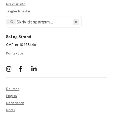
Praktisk info
Tryghedspakke
Sol og Strand
CVR-nr 10658446
Kontakt os
Deutsch
English
Nederlands
Norsk