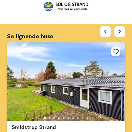
chevron_left
chevron_right
Se lignende huse
Smidstrup Strand