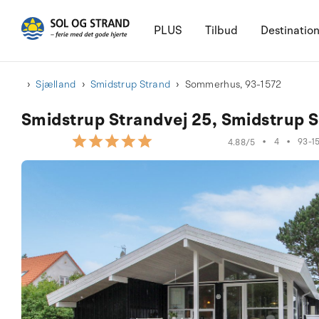
PLUS
Tilbud
Destinatio
Sjælland
Smidstrup Strand
Sommerhus, 93-1572
Smidstrup Strandvej 25, Smidstrup St
•
4
•
93-1
4.88/5