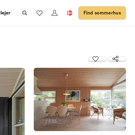
lejer
Find sommerhus