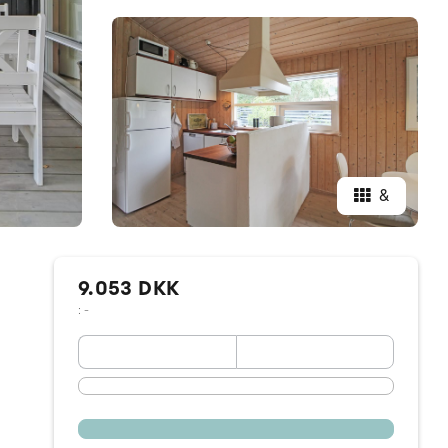
&
9.053 DKK
: -