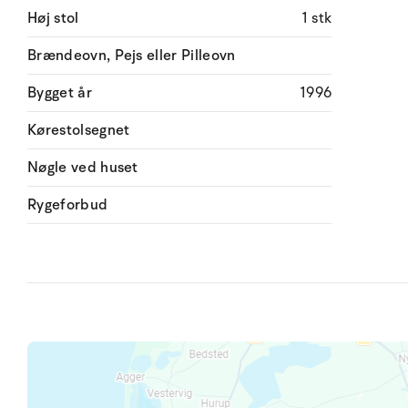
Høj stol
1 stk
Brændeovn, Pejs eller Pilleovn
Bygget år
1996
Kørestolsegnet
Nøgle ved huset
Rygeforbud