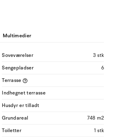
Multimedier
Soveværelser
3 stk
Sengepladser
6
Terrasse
Indhegnet terrasse
Husdyr er tilladt
Grundareal
748 m2
Toiletter
1 stk