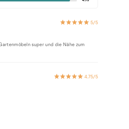
4.75
5
/5
t Gartenmöbeln super und die Nähe zum
4.75
/5