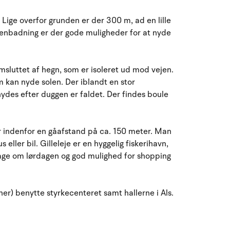
August 2026
Lige overfor grunden er der 300 m, ad en lille
ma
ti
on
to
fr
lø
sø
aftenbadning er der gode muligheder for at nyde
27
28
29
30
31
1
2
31
omsluttet af hegn, som er isoleret ud mod vejen.
3
4
5
7
8
9
32
6
 kan nyde solen. Der iblandt en stor
nydes efter duggen er faldet. Der findes boule
10
11
12
13
14
15
16
33
17
18
19
20
21
22
23
34
r indenfor en gåafstand på ca. 150 meter. Man
eller bil. Gilleleje er en hyggelig fiskerihavn,
24
25
26
27
28
29
30
35
e om lørdagen og god mulighed for shopping
31
1
2
3
4
5
6
36
soner) benytte styrkecenteret samt hallerne i Als.