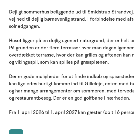
Dejligt sommerhus beliggende ud til Smidstrup Strandvej. 
vej ned til dejlig børnevenlig strand. I forbindelse med 
solnedgangen.
Huset ligger på en dejlig ugenert naturgrund, der er helt 
På grunden er der flere terrasser hvor man dagen igennem
overdækket terrasse, hvor der kan grilles og aftenen kan 
og vikingespil, som kan spilles på græsplænen.
Der er gode muligheder for at finde indkøb og spisestede
kan ligeledes hurtigt komme ind til Gilleleje, enten med bus 
og har mange arrangementer om sommeren, med torvedag
og restaurantbesøg. Der er en god golfbane i nærheden.
Fra 1. april 2026 til 1. april 2027 kan gæster (op til 6 per