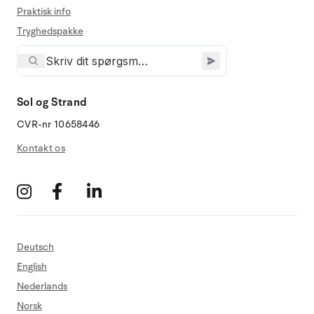
Praktisk info
Tryghedspakke
Sol og Strand
CVR-nr 10658446
Kontakt os
Deutsch
English
Nederlands
Norsk