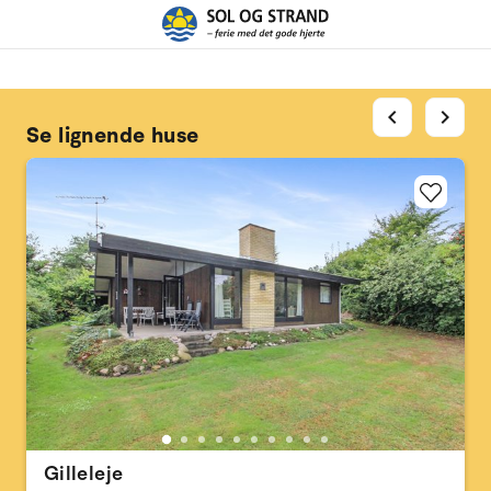
chevron_left
chevron_right
Se lignende huse
Gilleleje