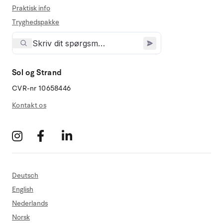
Praktisk info
Tryghedspakke
Sol og Strand
CVR-nr 10658446
Kontakt os
Deutsch
English
Nederlands
Norsk