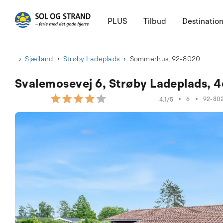
PLUS
Tilbud
Destinatio
Sjælland
Strøby Ladeplads
Sommerhus, 92-8020
Svalemosevej 6, Strøby Ladeplads, 4
•
6
•
92-80
4.1/5