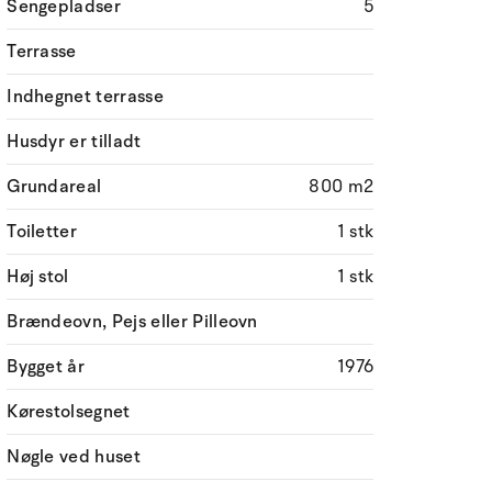
Sengepladser
5
Terrasse
Indhegnet terrasse
Husdyr er tilladt
Grundareal
800 m2
Toiletter
1 stk
Høj stol
1 stk
Brændeovn, Pejs eller Pilleovn
Bygget år
1976
Kørestolsegnet
Nøgle ved huset