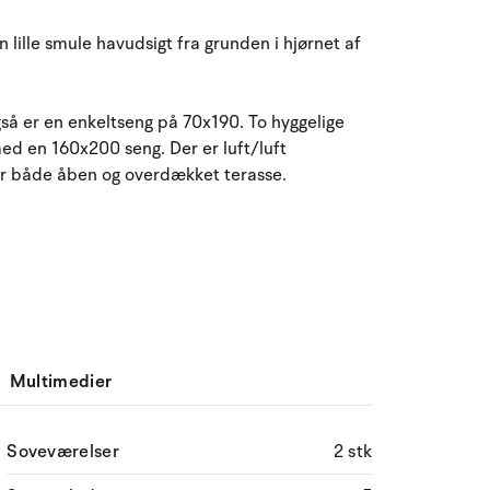
August 2026
 lille smule havudsigt fra grunden i hjørnet af
ma
ti
on
to
fr
lø
sø
27
28
29
30
31
1
2
31
å er en enkeltseng på 70x190. To hyggelige
ed en 160x200 seng. Der er luft/luft
3
4
5
6
7
8
32
9
r både åben og overdækket terasse.
10
11
12
13
14
15
16
33
17
18
19
20
21
22
23
34
24
25
26
27
28
29
30
35
31
1
2
3
4
5
6
36
Multimedier
Soveværelser
2 stk