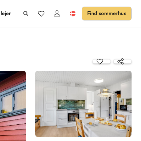
lejer
Find sommerhus