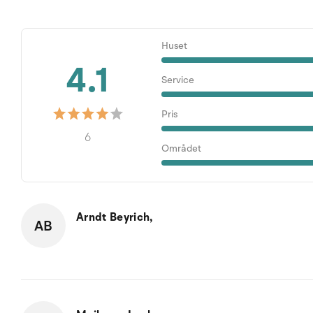
Huset
4.1
Service
Pris
6
Området
Arndt Beyrich,
AB