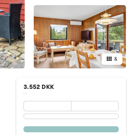
&
3.552 DKK
: -