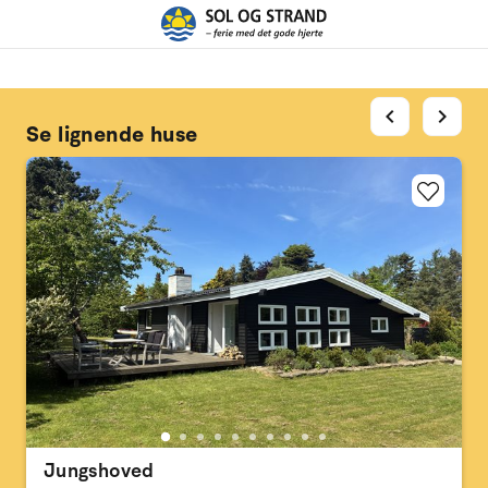
chevron_left
chevron_right
Se lignende huse
Jungshoved