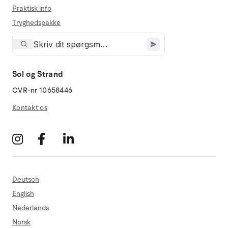
Praktisk info
Tryghedspakke
Sol og Strand
CVR-nr 10658446
Kontakt os
Deutsch
English
Nederlands
Norsk