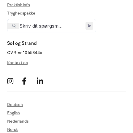
Praktisk info
Tryghedspakke
Sol og Strand
CVR-nr 10658446
Kontakt os
Deutsch
English
Nederlands
Norsk