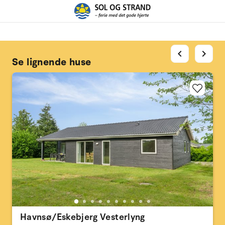
chevron_left
chevron_right
Se lignende huse
Havnsø/Eskebjerg Vesterlyng