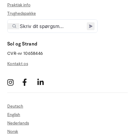
Praktisk info
Tryghedspakke
Sol og Strand
CVR-nr 10658446
Kontakt os
Deutsch
English
Nederlands
Norsk