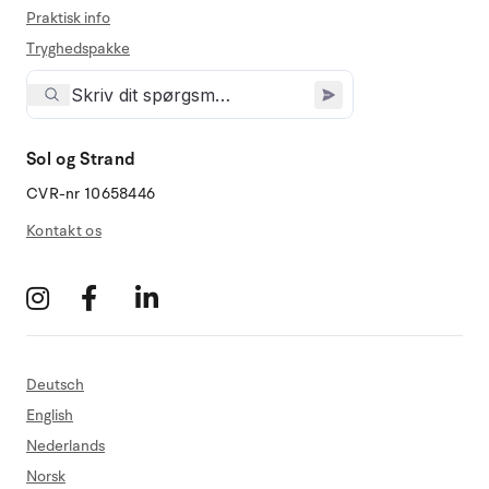
Praktisk info
Tryghedspakke
Sol og Strand
CVR-nr 10658446
Kontakt os
Deutsch
English
Nederlands
Norsk