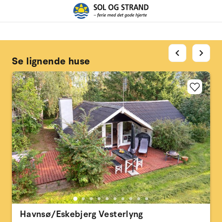
chevron_left
chevron_right
Se lignende huse
Havnsø/Eskebjerg Vesterlyng