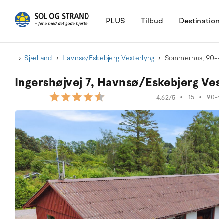
PLUS
Tilbud
Destinatio
Sjælland
Havnsø/Eskebjerg Vesterlyng
Sommerhus, 90-
Ingershøjvej 7, Havnsø/Eskebjerg Ve
•
15
•
90-
4.62/5