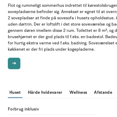
Flot og rummeligt sommerhus indrettet til kørestolsbruger.
sovepladserne befinder sig. Annekset er egnet til at overn
2 sovepladser at finde på sovesofa i husets opholdsstue. 
uden dørtrin. Der er loftslift i det store soveværelse og ba
gennem døren imellem disse 2 rum. Toilettet er 8 m², og d
brusehjørnet er der god plads til f.eks. en badestol. Bad
for hurtig ekstra varme ved f.eks. badning. Soveværelset 
køkkenet er der fri plads under kogepladerne.
Huset
Hårde hvidevarer
Wellness
Afstande
Forbrug inklusiv