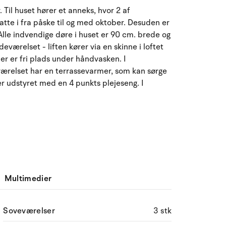
August 2026
 Til huset hører et anneks, hvor 2 af
atte i fra påske til og med oktober. Desuden er
ma
ti
on
to
fr
lø
sø
Alle indvendige døre i huset er 90 cm. brede og
27
28
29
30
31
1
2
31
deværelset - liften kører via en skinne i loftet
er er fri plads under håndvasken. I
3
4
5
6
8
9
32
7
eværelset har en terrassevarmer, som kan sørge
er udstyret med en 4 punkts plejeseng. I
10
11
12
13
14
15
16
33
17
18
19
20
21
22
23
34
24
25
26
27
28
29
30
35
31
1
2
3
4
5
6
36
Multimedier
Soveværelser
3 stk