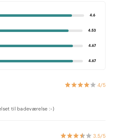
4.6
4.53
4.67
4.67
4
/5
lset til badeværelse :-)
3.5
/5