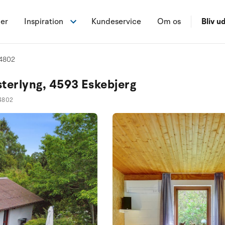
ner
Inspiration
Kundeservice
Om os
Bliv ud
4802
sterlyng, 4593 Eskebjerg
4802