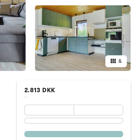
&
2.813 DKK
: -