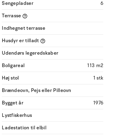
Sengepladser
6
Terrasse
Indhegnet terrasse
Husdyr er tilladt
Udendørs legeredskaber
Boligareal
113 m2
Høj stol
1 stk
Brændeovn, Pejs eller Pilleovn
Bygget år
1976
Lystfiskerhus
Ladestation til elbil