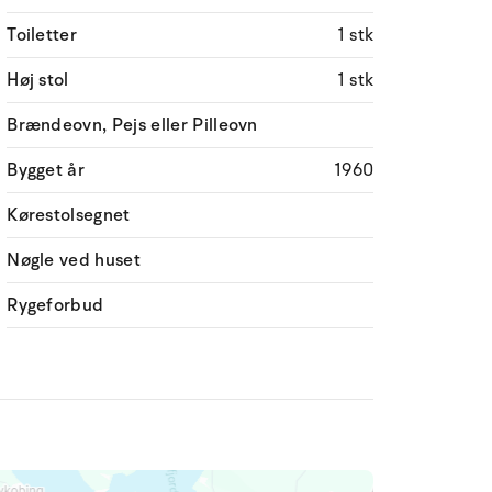
Toiletter
1 stk
Høj stol
1 stk
Brændeovn, Pejs eller Pilleovn
Bygget år
1960
Kørestolsegnet
Nøgle ved huset
Rygeforbud