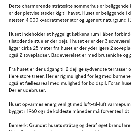
Dette charmerende stråtækte sommerhus er beliggende ku
er der pletvise steder kig til havet. Huset er beliggend
næsten 4.000 kvadratmeter stor og ugenert naturgrund i 2
Huset indeholder et hyggeligt køkkenalrum i åben forbind
tilstødende stue er der pejs. I huset er er der 3 sovevær
ligger cirka 25 meter fra huset er der yderligere 2 sovepl
også 2 sovepladser. Badeværelset er med bruseniche og 
Fra huset er der udgang til 2 dejlige sydvendte terrasser
flere store træer. Her er rig mulighed for leg med børnen
også et fællesareal med mulighed for boldspil. Foran huse
Der er udebruser.
Huset opvarmes energivenligt med luft-til-luft varmepum
bygget i 1960 og i de koldeste måneder må forventes lidt 
Bemærk: Grundet husets stråtag og deraf øget brandfare er