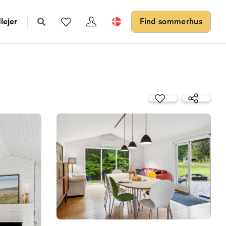
lejer
Find sommerhus