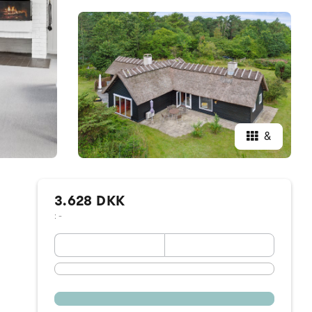
&
3.628 DKK
: -