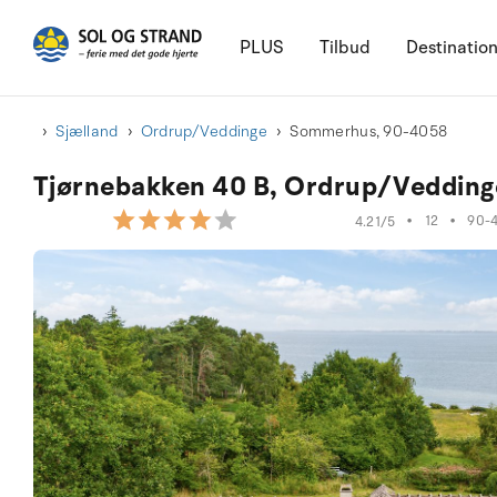
PLUS
Tilbud
Destinatio
Sjælland
Ordrup/Veddinge
Sommerhus, 90-4058
Tjørnebakken 40 B, Ordrup/Veddinge
•
12
•
90-
4.21/5