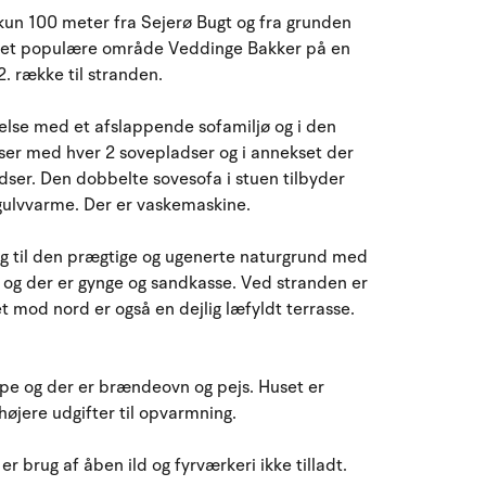
August 2026
n 100 meter fra Sejerø Bugt og fra grunden
e i det populære område Veddinge Bakker på en
ma
ti
on
to
fr
lø
sø
. række til stranden.
27
28
29
30
31
1
2
31
else med et afslappende sofamiljø og i den
3
4
5
7
8
9
32
6
elser med hver 2 sovepladser og i annekset der
adser. Den dobbelte sovesofa i stuen tilbyder
gulvvarme. Der er vaskemaskine.
10
11
12
13
14
15
16
33
 og til den prægtige og ugenerte naturgrund med
17
18
19
20
21
22
23
34
e og der er gynge og sandkasse. Ved stranden er
t mod nord er også en dejlig læfyldt terrasse.
24
25
26
27
28
29
30
35
31
1
2
3
4
5
6
36
pe og der er brændeovn og pejs. Huset er
højere udgifter til opvarmning.
 brug af åben ild og fyrværkeri ikke tilladt.