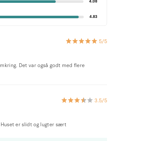
4.08
4.83
5
/5
 omkring. Det var også godt med flere
3.5
/5
 Huset er slidt og lugter sært