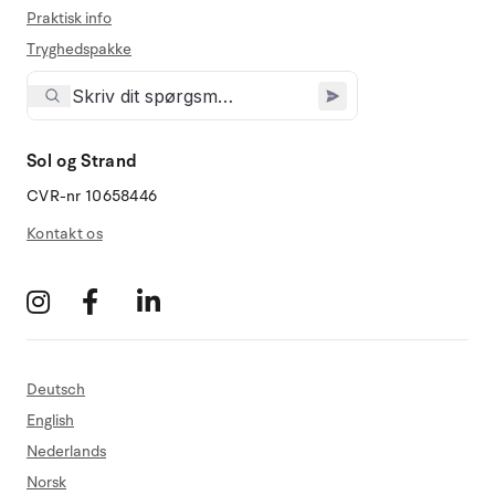
Praktisk info
Tryghedspakke
Sol og Strand
CVR-nr 10658446
Kontakt os
Deutsch
English
Nederlands
Norsk