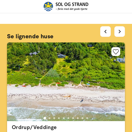
chevron_left
chevron_right
Se lignende huse
Ordrup/Veddinge