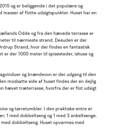
 2015 og er beliggende i det populære og
27
28
29
30
31
1
2
31
masser af flotte udsigtspunkter. Huset har en
3
4
5
7
8
9
32
6
l Sjællands Odde og fra den hævede terrasse er
10
11
12
13
14
15
16
33
meter til nærmeste strand. Desuden er der
rdrup Strand, hvor der findes en fantastisk
17
18
19
20
21
22
23
34
t er der 1000 meter til spisesteder, ishuse og
24
25
26
27
28
29
30
35
 tagvinduer og brændeovn er der udgang til den
31
1
2
3
4
5
6
36
en modsatte side af huset findes der en dejlig
n hævet træterrasse, hvorfra der er flot udsigt
e og tørretumbler. I den praktiske entre er
er; 1 med dobbeltseng og 1 med 3 enkeltsenge.
015, med dobbeltseng. Huset opvarmes med