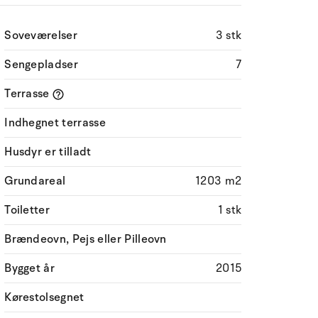
Soveværelser
3 stk
Sengepladser
7
Terrasse
Indhegnet terrasse
Husdyr er tilladt
Grundareal
1203 m2
Toiletter
1 stk
Brændeovn, Pejs eller Pilleovn
Bygget år
2015
Kørestolsegnet