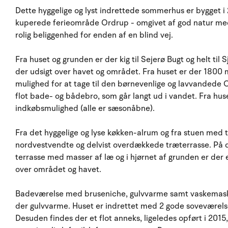
Dette hyggelige og lyst indrettede sommerhus er bygget i
kuperede ferieområde Ordrup - omgivet af god natur med 
rolig beliggenhed for enden af en blind vej.
Fra huset og grunden er der kig til Sejerø Bugt og helt ti
der udsigt over havet og området. Fra huset er der 1800 
mulighed for at tage til den børnevenlige og lavvandede O
flot bade- og bådebro, som går langt ud i vandet. Fra huse
indkøbsmulighed (alle er sæsonåbne).
Fra det hyggelige og lyse køkken-alrum og fra stuen med
nordvestvendte og delvist overdækkede træterrasse. På d
terrasse med masser af læ og i hjørnet af grunden er der e
over området og havet.
Badeværelse med bruseniche, gulvvarme samt vaskemaskin
der gulvvarme. Huset er indrettet med 2 gode soveværels
Desuden findes der et flot anneks, ligeledes opført i 2