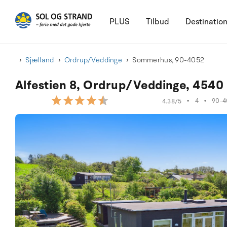
PLUS
Tilbud
Destinatio
Sjælland
Ordrup/Veddinge
Sommerhus, 90-4052
Alfestien 8, Ordrup/Veddinge, 4540 
•
4
•
90-4
4.38/5