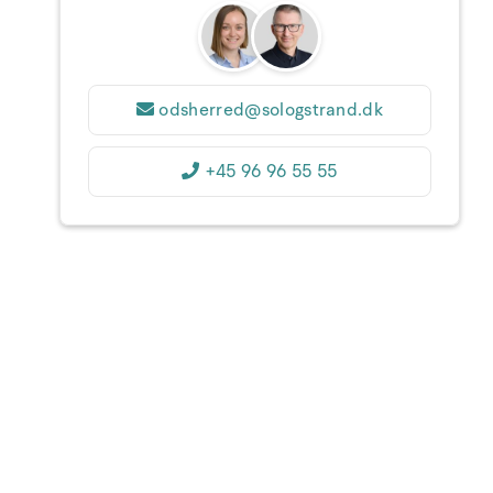
31
1
2
3
4
5
6
36
7
8
9
10
11
12
13
37
odsherred@sologstrand.dk
14
15
16
17
18
19
20
38
+45 96 96 55 55
21
22
23
24
25
26
27
39
28
29
30
1
2
3
4
40
5
6
7
8
9
10
11
1