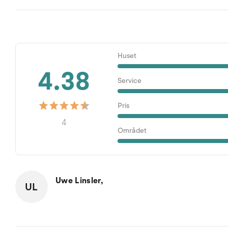
Huset
4.38
Service
Pris
4
Området
Uwe Linsler,
UL