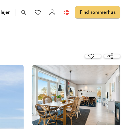
lejer
Find sommerhus