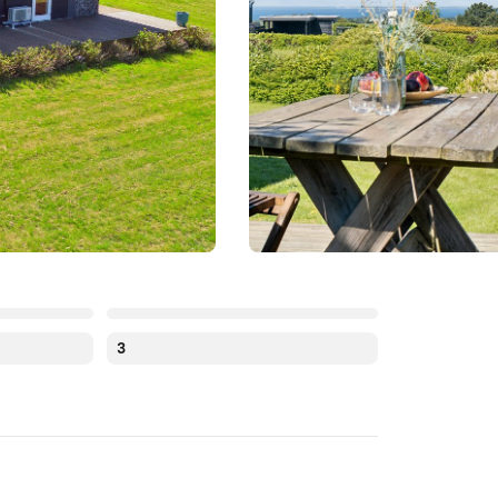
3
August 2026
ma
ti
on
to
fr
lø
sø