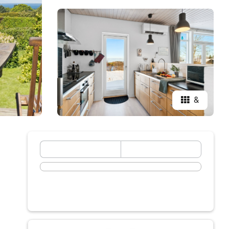
&
September 2026
ma
ti
on
to
fr
lø
sø