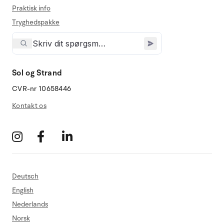
Praktisk info
Tryghedspakke
Sol og Strand
CVR-nr 10658446
Kontakt os
Deutsch
English
Nederlands
Norsk