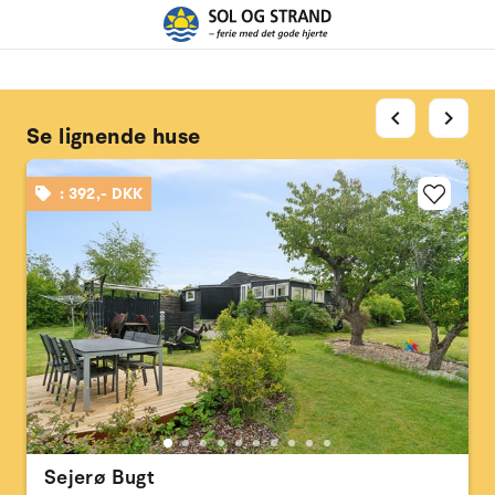
chevron_left
chevron_right
Se lignende huse
: 392,- DKK
Sejerø Bugt