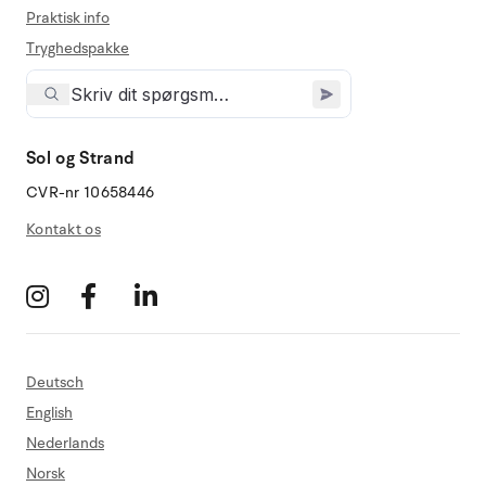
Praktisk info
Tryghedspakke
Sol og Strand
CVR-nr 10658446
Kontakt os
Deutsch
English
Nederlands
Norsk