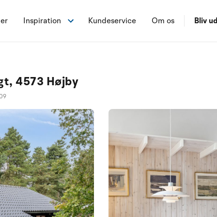
ner
Inspiration
Kundeservice
Om os
Bliv ud
gt, 4573 Højby
09