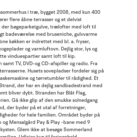
August 2026
sussommerhus i træ, bygget 2008, med kun 400
ma
ti
on
to
fr
lø
sø
ører flere åbne terrasser og et delvist
der bøgeparketgulve, trælofter med loft til
27
28
29
30
31
1
2
31
ligt badeværelse med bruseniche, gulvvarme
bne køkken er indrettet med bl. a. fryser,
3
4
5
6
8
9
32
7
eplader og varmluftovn. Dejlig stor, lys og
 vinduespartier samt loft til kip.
10
11
12
13
14
15
16
33
samt TV, DVD-og CD-afspiller og radio. Fra
 terrasserne. Husets sovepladser fordeler sig på
17
18
19
20
21
22
23
34
skemaskine og tørretumbler til rådighed. Et
 Strand, der har en dejlig sandbadestrand med
24
25
26
27
28
29
30
35
omt bliver dybt. Stranden har Blåt Flag,
erien. Gå ikke glip af den smukke solnedgang
31
1
2
3
4
5
6
36
, der byder på et utal af forretninger,
digheder for hele familien. Området byder på
lub og Mensalgård Pay & Play -bane med 9
gs kysten. Glem ikke at besøge Sommerland