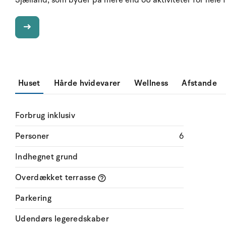
Sjælland, som byder på mere end 60 aktiviteter for hele fa
Huset
Hårde hvidevarer
Wellness
Afstande
Forbrug inklusiv
Personer
6
Indhegnet grund
Overdækket terrasse
Parkering
Udendørs legeredskaber