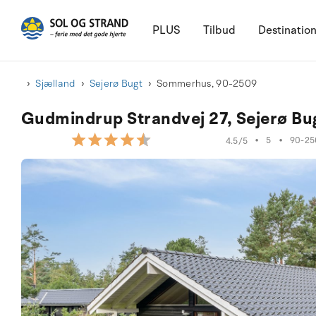
PLUS
Tilbud
Destinatio
Sjælland
Sejerø Bugt
Sommerhus, 90-2509
Gudmindrup Strandvej 27, Sejerø Bu
•
5
•
90-25
4.5/5