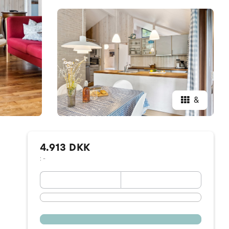
&
4.913 DKK
: -