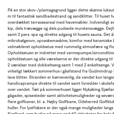
På en stor skov-/plantagegrund ligger dette skønne luk
m til fantastisk sandbadestrand og sandklitter. Til huset h
overdækket terrasseareal med havemøbler. Indvendigt er 
kip, dels trævægge og dels pudsede murstensvægge. Dej
samt 2 pers. spa og direkte adgang til husets sauna. Det å
mikrobølgeovn, opvaskemaskine, komfur med keramiske kog
velmøbleret opholdsstue med rummelig atmosfære og flotte
Opholdsstuen er indrettet med varmepumpe/aircondition 
opholdsstuen og alle værelserne er der direkte udgang til
2 værelser med dobbeltseng samt 1 med 2 enkeltsenge. Va
virkeligt lækkert sommerhus i gåafstand fra Gudmindrup
lave klitter. Stranden er børnevenlig, da vandet kun langs
handicaprampe direkte til vandet samt livredder i skolef
over vandet. Tæt på sommerhuset ligger Nykøbing Sjælland
gågader, spisesteder samt aktivitetsmuligheder og sevær
flere golfbaner, bl. a. Højby Golfbane, Odsherred Golfk
huller. For lystfiskere er der også mange muligheder lan