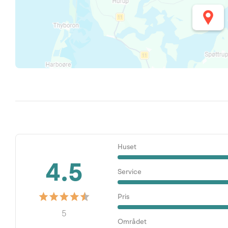
Huset
4.5
Service
Pris
5
Området