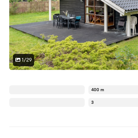
1/29
400 m
3