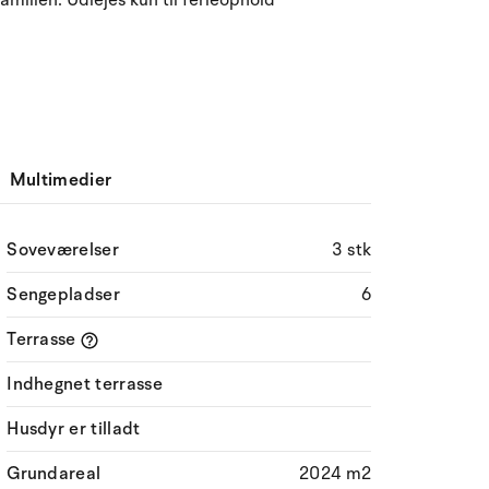
milien. Udlejes kun til ferieophold
Multimedier
Soveværelser
3 stk
Sengepladser
6
Terrasse
Indhegnet terrasse
Husdyr er tilladt
Grundareal
2024 m2