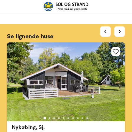
chevron_left
chevron_right
Se lignende huse
Nykøbing, Sj.