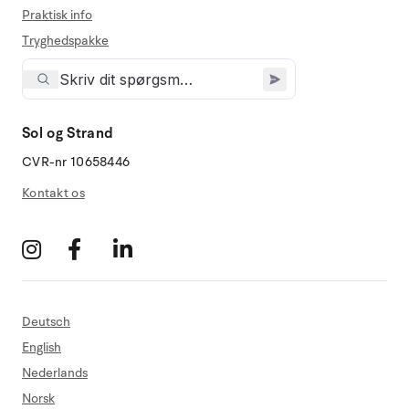
Praktisk info
Tryghedspakke
Sol og Strand
CVR-nr 10658446
Kontakt os
Deutsch
English
Nederlands
Norsk