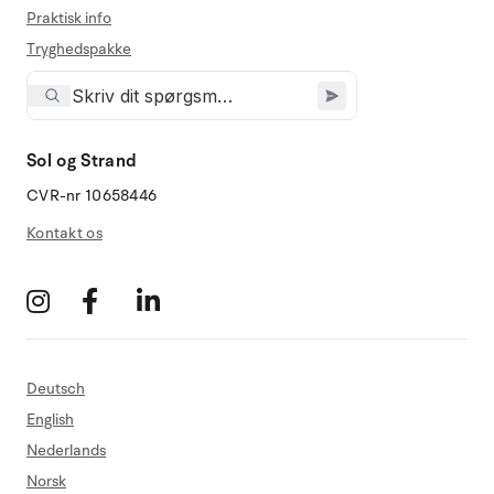
Praktisk info
Tryghedspakke
Sol og Strand
CVR-nr 10658446
Kontakt os
Deutsch
English
Nederlands
Norsk