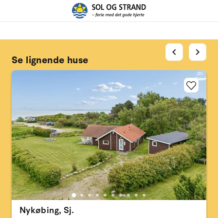
chevron_left
chevron_right
Se lignende huse
Nykøbing, Sj.