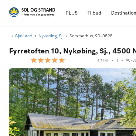
PLUS
Tilbud
Destinatio
Sjælland
Nykøbing, Sj.
Sommerhus, 90-0528
Fyrretoften 10, Nykøbing, Sj., 4500 
•
1
•
90-0
4.75/5