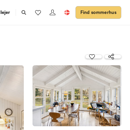
lejer
Find sommerhus