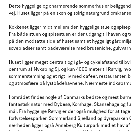
Dette hyggelige og charmerende sommerhus er beliggende 
vej. Huset ligger på en skøn og solrig naturgrund omkranse
Køkkenet ligger midt mellem den hyggelige stue og spisepla
Fra både stuen og spisestuen er der udgang til haven og t
på den modsatte side af huset samt et hyggeligt gårdmilj
sovepladser samt badeværelse med bruseniche, gulvvar
Huset ligger meget centralt og i gå- og cykelafstand til by
centrum af Nykøbing Sj. og kun 4000 meter til Rørvig, hv
sommerstemning og et rigt liv med cafeer, restauranter,
og atmosfære på lystbådehavnene. Nærmeste indkøbsmul
I området findes nogle af Danmarks bedste og mest børne
fantastisk natur med Dybesø, Korshage, Skansehage og fug
mål. Fra hyggelige Rørvig er der også mulighed for at tag
forlystelsesparken Sommerland Sjælland og dyreparken O
nærheden ligger også Anneberg Kulturpark med et hav af fo