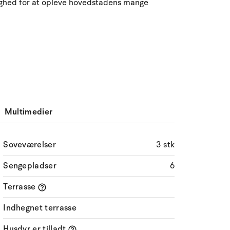
lighed for at opleve hovedstadens mange
Multimedier
Soveværelser
3 stk
Sengepladser
6
Terrasse
Indhegnet terrasse
Husdyr er tilladt