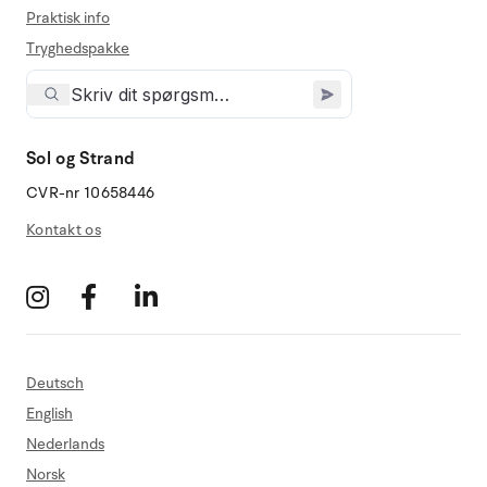
Praktisk info
Tryghedspakke
Sol og Strand
CVR-nr 10658446
Kontakt os
Deutsch
English
Nederlands
Norsk