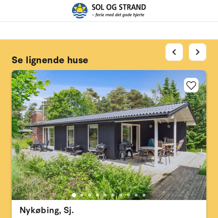
chevron_left
chevron_right
Se lignende huse
Nykøbing, Sj.