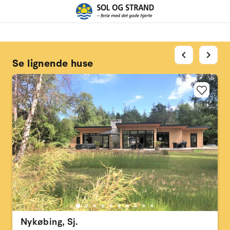
chevron_left
chevron_right
Se lignende huse
Nykøbing, Sj.