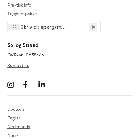
Praktisk info
Tryghedspakke
Sol og Strand
CVR-nr 10658446
Kontakt os
Deutsch
English
Nederlands
Norsk