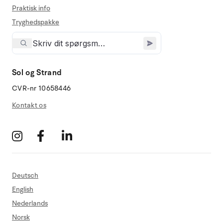
Praktisk info
Tryghedspakke
Sol og Strand
CVR-nr 10658446
Kontakt os
Deutsch
English
Nederlands
Norsk