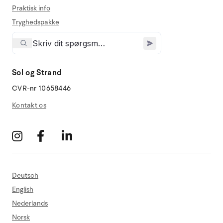
Praktisk info
Tryghedspakke
Sol og Strand
CVR-nr 10658446
Kontakt os
Deutsch
English
Nederlands
Norsk