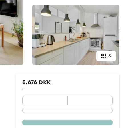
&
5.676 DKK
: -