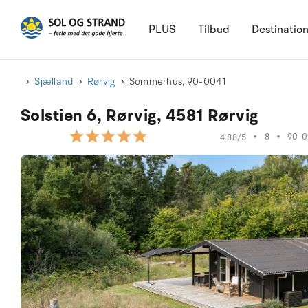
PLUS
Tilbud
Destinatio
Sjælland
Rørvig
Sommerhus, 90-0041
Solstien 6, Rørvig, 4581 Rørvig
•
8
•
90-0
4.88/5