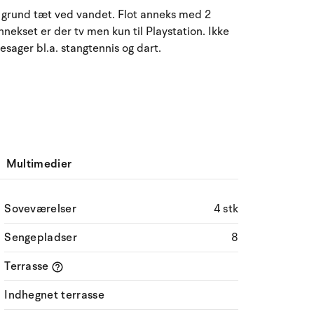
August 2026
 grund tæt ved vandet. Flot anneks med 2
nekset er der tv men kun til Playstation. Ikke
ma
ti
on
to
fr
lø
sø
esager bl.a. stangtennis og dart.
27
28
29
30
31
1
2
31
3
4
5
6
7
9
32
8
10
11
12
13
14
15
16
33
Multimedier
17
18
19
20
21
22
23
34
24
25
26
27
28
29
30
35
Soveværelser
4 stk
Sengepladser
31
1
2
3
8
4
5
6
36
Terrasse
Indhegnet terrasse