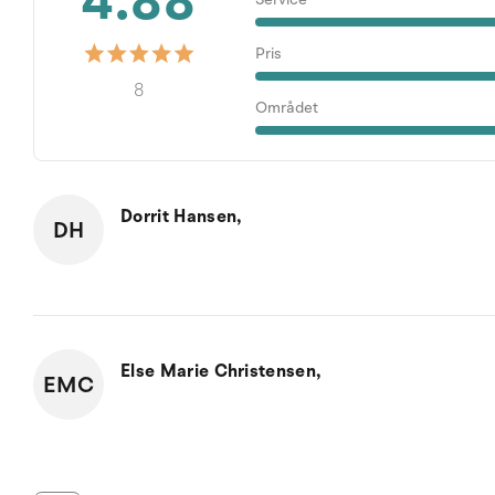
4.88
Pris
8
Området
Dorrit Hansen,
DH
Else Marie Christensen,
EMC