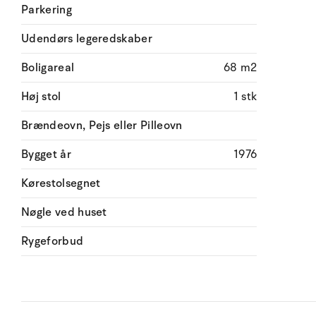
Parkering
Udendørs legeredskaber
Boligareal
68 m2
Høj stol
1 stk
Brændeovn, Pejs eller Pilleovn
Bygget år
1976
Kørestolsegnet
Nøgle ved huset
Rygeforbud