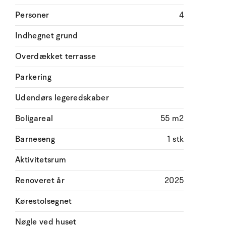
Personer
4
Indhegnet grund
Overdækket terrasse
Parkering
Udendørs legeredskaber
Boligareal
55 m2
Barneseng
1 stk
Aktivitetsrum
Renoveret år
2025
Kørestolsegnet
Nøgle ved huset