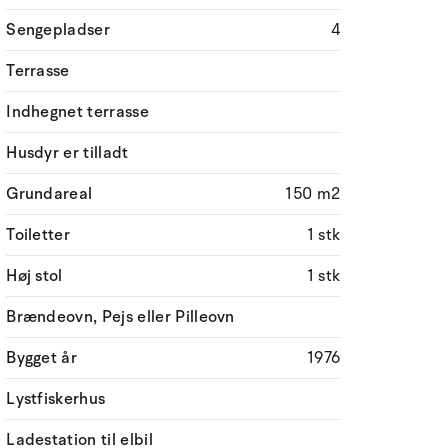
Sengepladser
4
Terrasse
Indhegnet terrasse
Husdyr er tilladt
Grundareal
150 m2
Toiletter
1 stk
Høj stol
1 stk
Brændeovn, Pejs eller Pilleovn
Bygget år
1976
Lystfiskerhus
Ladestation til elbil