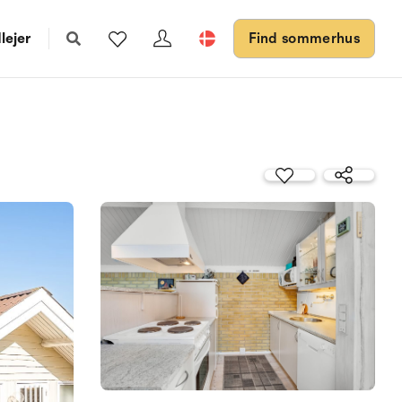
lejer
Find sommerhus