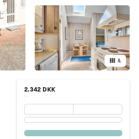
&
2.342 DKK
: -