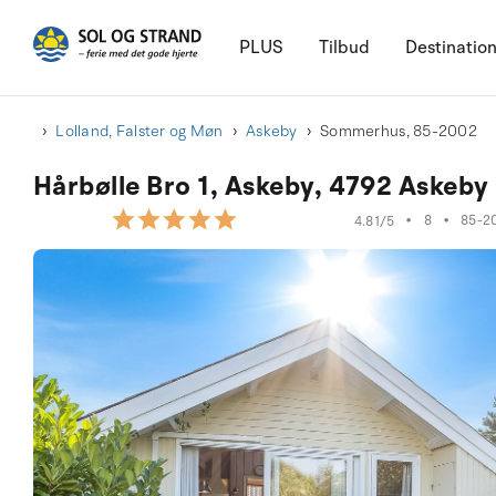
PLUS
Tilbud
Destinatio
Lolland, Falster og Møn
Askeby
Sommerhus, 85-2002
Hårbølle Bro 1, Askeby, 4792 Askeby
•
8
•
85-2
4.81/5