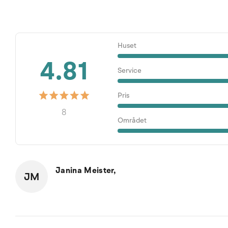
Huset
4.81
Service
Pris
8
Området
Janina Meister,
JM