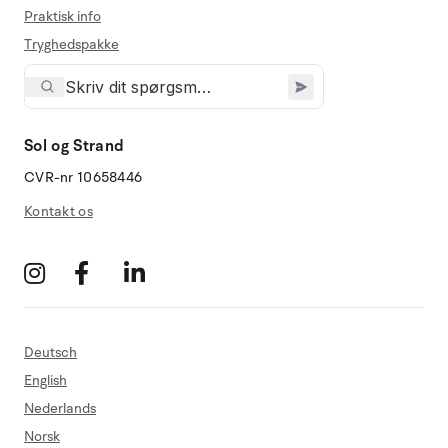
Praktisk info
Tryghedspakke
Sol og Strand
CVR-nr 10658446
Kontakt os
Deutsch
English
Nederlands
Norsk