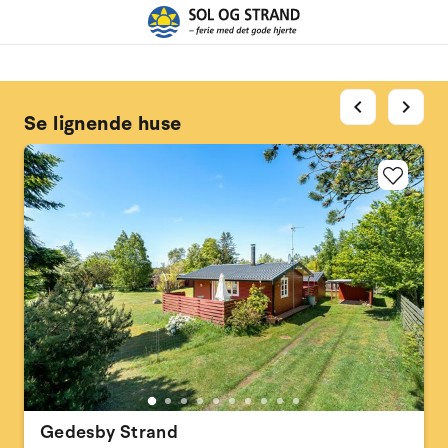
chevron_left
chevron_right
Se lignende huse
Gedesby Strand