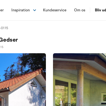
ner
Inspiration
Kundeservice
Om os
Bliv ud
-0115
 Gedser
115