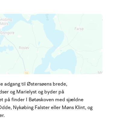
 adgang til Østersøens brede,
ser og Marielyst og byder på
Tæt på finder I Bøtøskoven med sjældne
Odde, Nykøbing Falster eller Møns Klint, og
er.