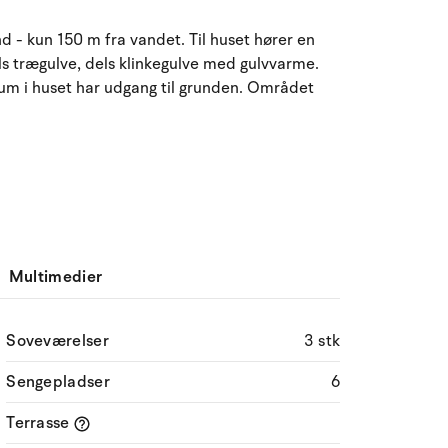
ma
ti
on
to
fr
lø
sø
 - kun 150 m fra vandet. Til huset hører en
s trægulve, dels klinkegulve med gulvvarme.
27
28
29
30
31
1
2
31
rum i huset har udgang til grunden. Området
3
4
5
6
7
9
32
8
10
11
12
13
14
15
16
33
17
18
19
20
21
22
23
34
24
25
26
27
28
29
30
35
Multimedier
31
1
2
3
4
5
6
36
Soveværelser
3 stk
Sengepladser
6
Terrasse