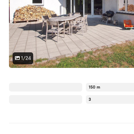
1/24
150 m
3