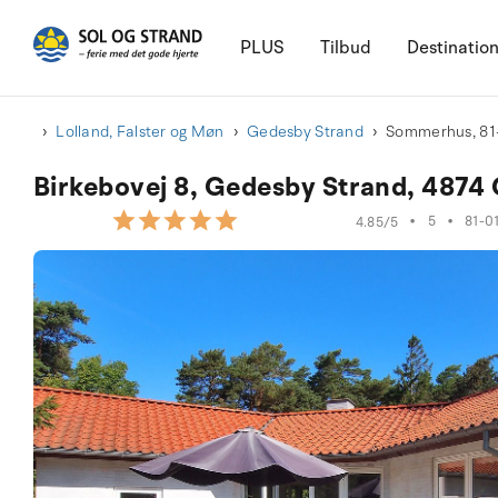
PLUS
Tilbud
Destinatio
Lolland, Falster og Møn
Gedesby Strand
Sommerhus, 81
Birkebovej 8, Gedesby Strand, 4874
•
5
•
81-0
4.85/5