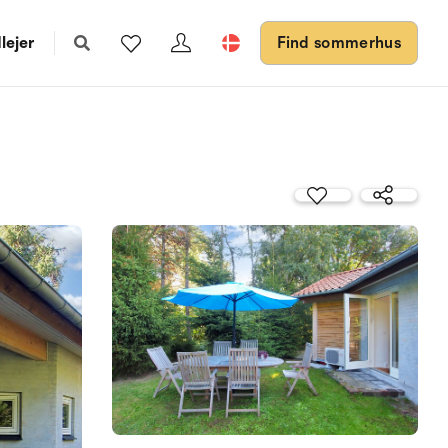
lejer
Find sommerhus