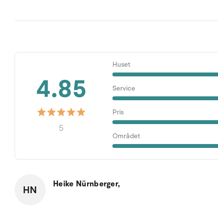
Huset
4.85
Service
Pris
5
Området
Heike Nürnberger,
HN