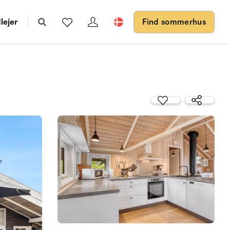
lejer
Find sommerhus