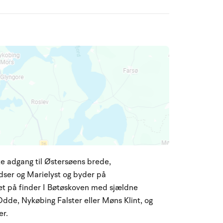
 adgang til Østersøens brede,
ser og Marielyst og byder på
Tæt på finder I Bøtøskoven med sjældne
Odde, Nykøbing Falster eller Møns Klint, og
er.