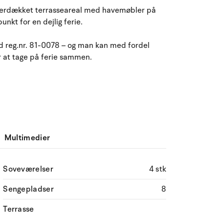
August 2026
overdækket terrasseareal med havemøbler på
kt for en dejlig ferie.
ma
ti
on
to
fr
lø
sø
27
28
29
30
31
1
2
31
 reg.nr. 81-0078 – og man kan med fordel
er at tage på ferie sammen.
3
4
5
6
8
9
32
7
10
11
12
13
14
15
16
33
17
18
19
20
21
22
23
34
Multimedier
24
25
26
27
28
29
30
35
31
1
2
3
4
5
6
36
Soveværelser
4 stk
Sengepladser
8
Terrasse