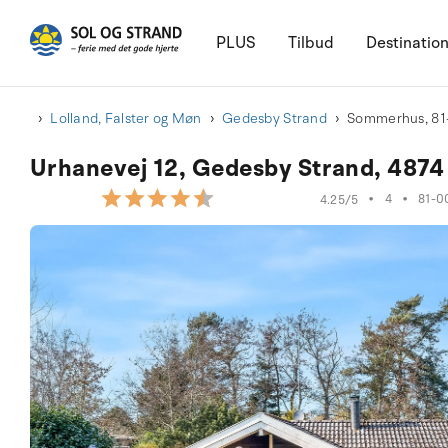
PLUS
Tilbud
Destinatio
Lolland, Falster og Møn
Gedesby Strand
Sommerhus, 81
Urhanevej 12, Gedesby Strand, 4874
•
4
•
81-0
4.25/5