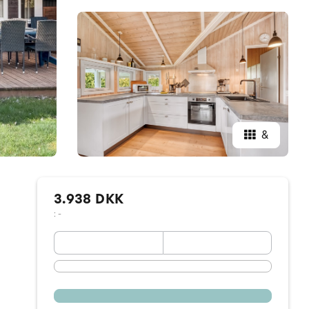
&
3.938 DKK
: -