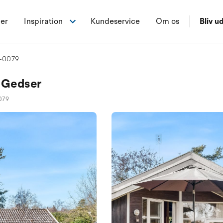
ner
Inspiration
Kundeservice
Om os
Bliv ud
-0079
 Gedser
079