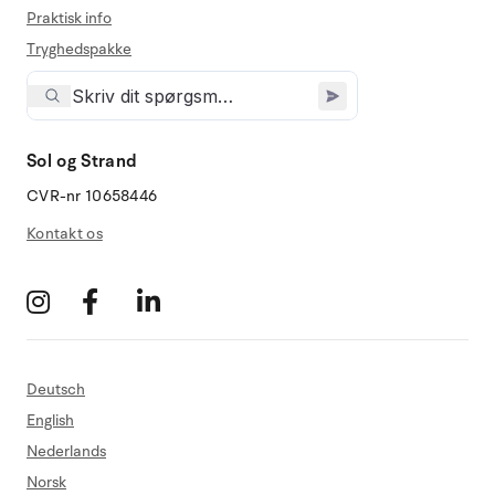
Praktisk info
Tryghedspakke
Sol og Strand
CVR-nr 10658446
Kontakt os
Deutsch
English
Nederlands
Norsk