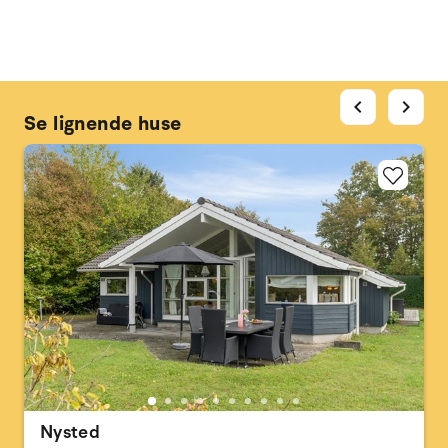
chevron_left
chevron_right
Se lignende huse
Nysted