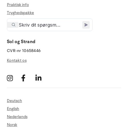
Praktisk info
Tryghedspakke
Sol og Strand
CVR-nr 10658446
Kontakt os
Deutsch
English
Nederlands
Norsk