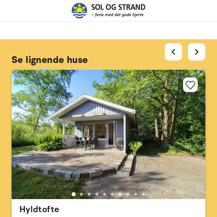
chevron_left
chevron_right
Se lignende huse
Hyldtofte