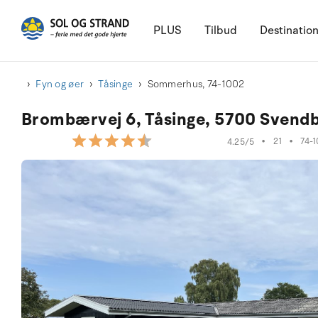
PLUS
Tilbud
Destinatio
Fyn og øer
Tåsinge
Sommerhus, 74-1002
Brombærvej 6, Tåsinge, 5700 Svend
•
21
•
74-
4.25/5