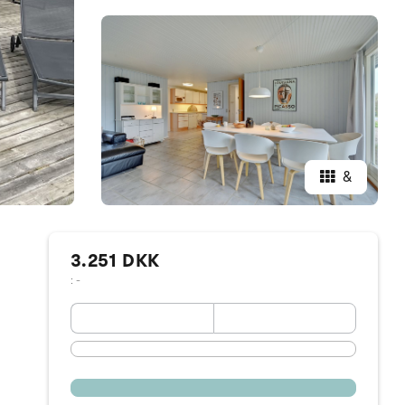
&
3.251 DKK
: -