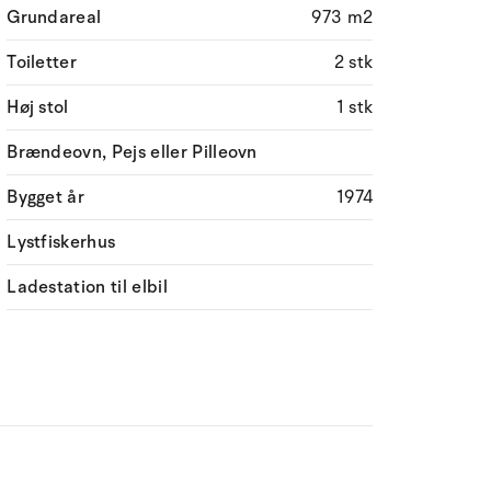
Grundareal
973 m2
Toiletter
2 stk
Høj stol
1 stk
Brændeovn, Pejs eller Pilleovn
Bygget år
1974
Lystfiskerhus
Ladestation til elbil