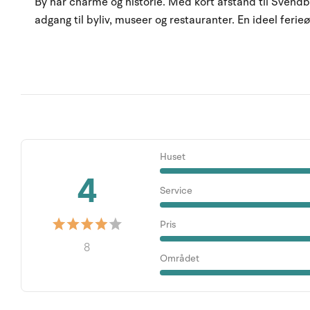
By har charme og historie. Med kort afstand til Svend
adgang til byliv, museer og restauranter.
En ideel ferieø
Huset
4
Service
Pris
8
Området