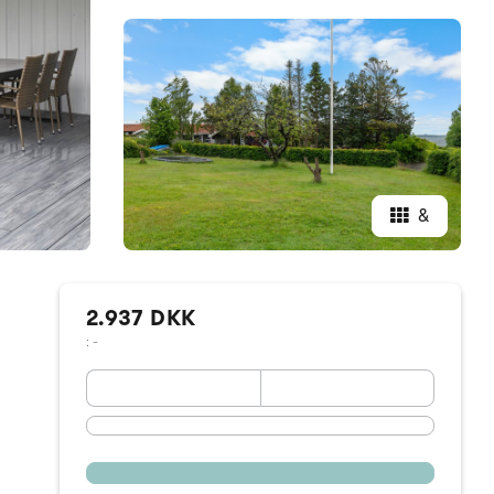
&
2.937 DKK
: -