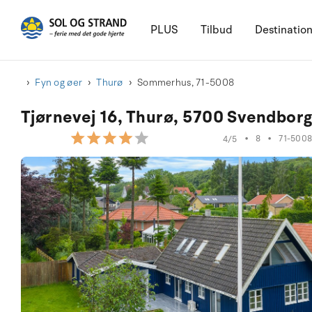
PLUS
Tilbud
Destinatio
Fyn og øer
Thurø
Sommerhus, 71-5008
Tjørnevej 16, Thurø, 5700 Svendbor
•
8
•
71-500
4/5