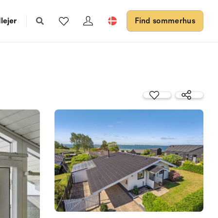
lejer
Find sommerhus