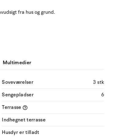
August 2026
udsigt fra hus og grund.
ma
ti
on
to
fr
lø
sø
27
28
29
30
31
1
2
31
3
4
5
6
8
9
32
7
10
11
12
13
14
15
16
33
Multimedier
17
18
19
20
21
22
23
34
Soveværelser
3 stk
24
25
26
27
28
29
30
35
Sengepladser
6
31
1
2
3
4
5
6
36
Terrasse
Indhegnet terrasse
Husdyr er tilladt