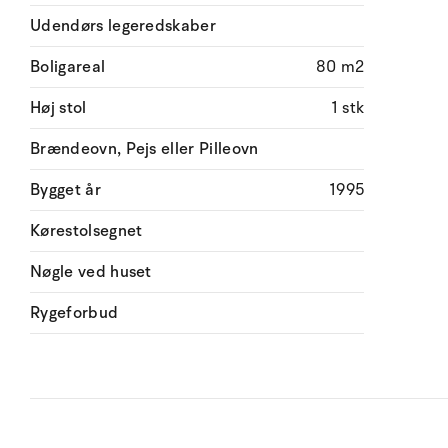
Udendørs legeredskaber
Boligareal
80 m2
Høj stol
1 stk
Brændeovn, Pejs eller Pilleovn
Bygget år
1995
Kørestolsegnet
Nøgle ved huset
Rygeforbud