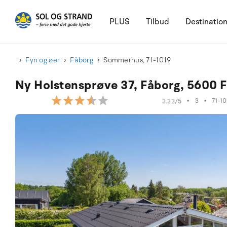
PLUS
Tilbud
Destinatio
Fyn og øer
Fåborg
Sommerhus, 71-1019
Ny Holstensprøve 37, Fåborg, 5600 
•
3
•
71-10
3.33/5