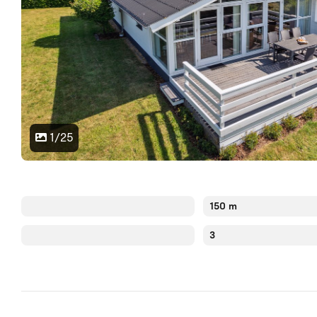
1/25
150 m
3