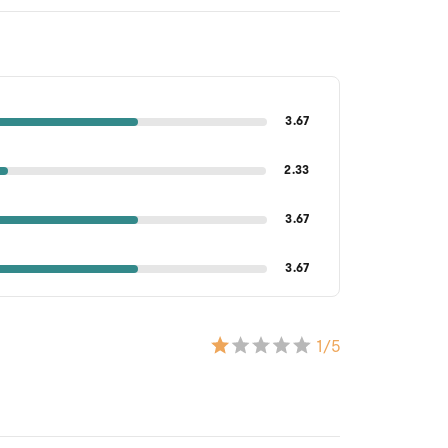
3.67
2.33
3.67
3.67
1
/5