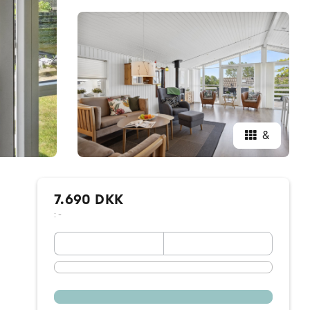
&
7.690 DKK
: -