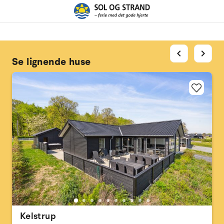
chevron_left
chevron_right
Se lignende huse
Kelstrup