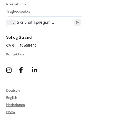
Praktisk info
Tryghedspakke
Sol og Strand
CVR-nr 10658446
Kontakt os
Deutsch
English
Nederlands
Norsk