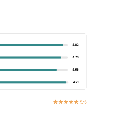
4.82
4.73
4.55
4.91
5
/5