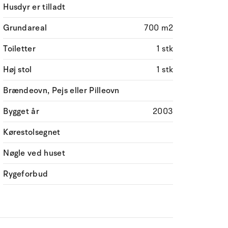
Husdyr er tilladt
Grundareal
700 m2
Toiletter
1 stk
Høj stol
1 stk
Brændeovn, Pejs eller Pilleovn
Bygget år
2003
Kørestolsegnet
Nøgle ved huset
Rygeforbud