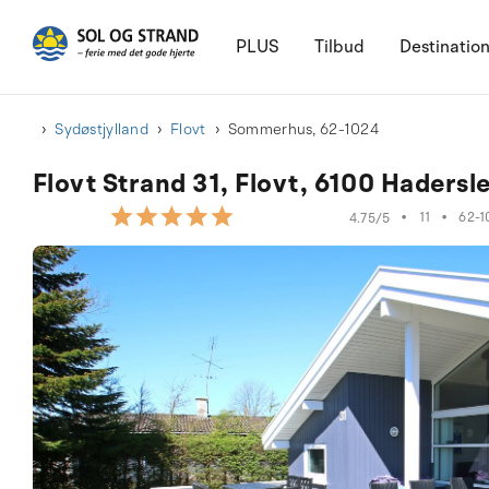
PLUS
Tilbud
Destinatio
Sydøstjylland
Flovt
Sommerhus, 62-1024
Flovt Strand 31, Flovt, 6100 Hadersl
•
11
•
62-1
4.75/5