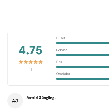
Huset
4.75
Service
Pris
11
Området
Astrid Jüngling,
AJ