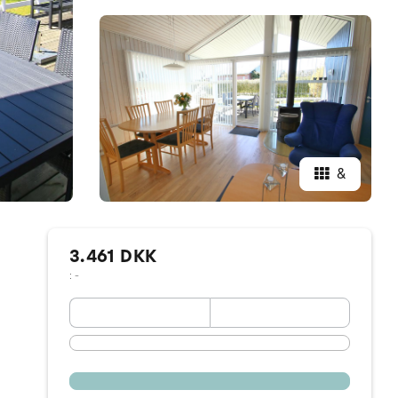
&
3.461 DKK
: -