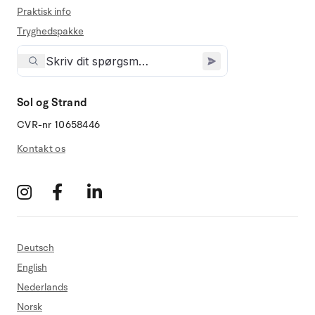
Praktisk info
Tryghedspakke
Sol og Strand
CVR-nr 10658446
Kontakt os
Deutsch
English
Nederlands
Norsk