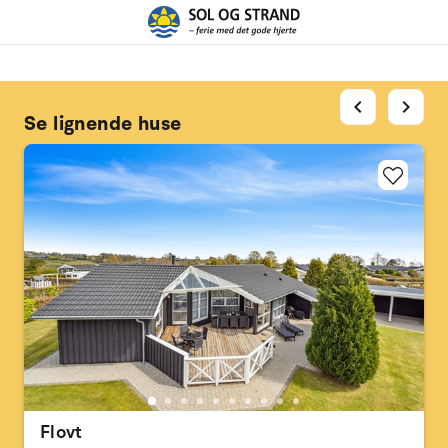
chevron_left
chevron_right
Se lignende huse
Flovt