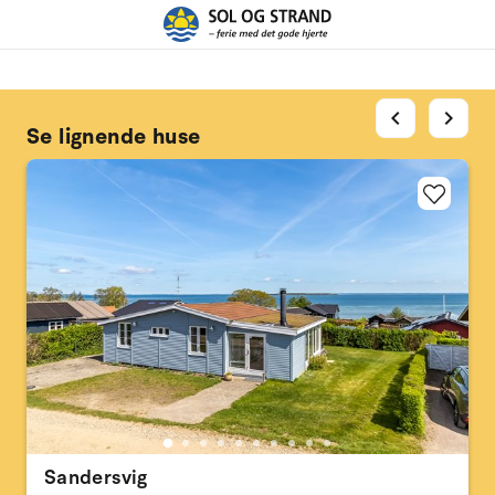
chevron_left
chevron_right
Se lignende huse
Sandersvig