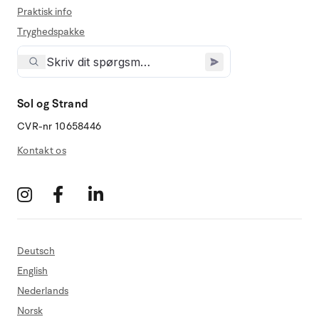
Praktisk info
Tryghedspakke
Sol og Strand
CVR-nr 10658446
Kontakt os
Deutsch
English
Nederlands
Norsk